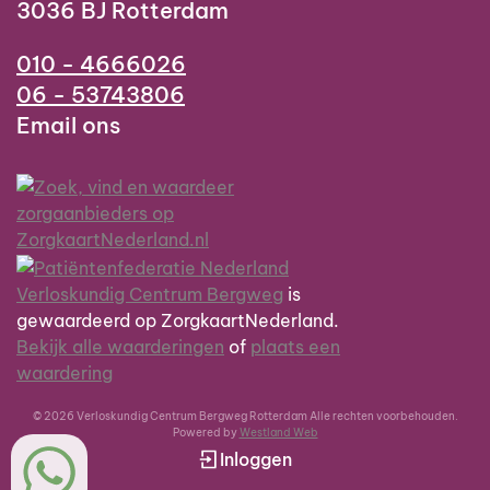
3036 BJ Rotterdam
010 - 4666026
06 - 53743806
Email ons
Verloskundig Centrum Bergweg
is
gewaardeerd op ZorgkaartNederland.
Bekijk alle waarderingen
of
plaats een
waardering
© 2026 Verloskundig Centrum Bergweg Rotterdam Alle rechten voorbehouden.
Powered by
Westland Web
Inloggen