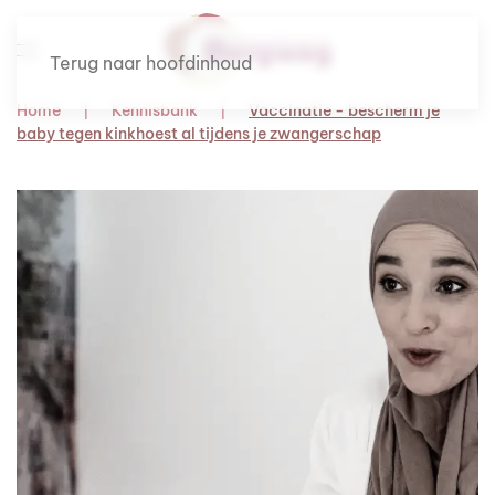
Terug naar hoofdinhoud
Home
Kennisbank
Vaccinatie - bescherm je
baby tegen kinkhoest al tijdens je zwangerschap
Om te lezen