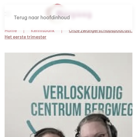
Terug naar hoofdinhoud
Home
Kennisbank
Onze zwangerschapspodcast:
Het eerste trimester
Om te luisteren