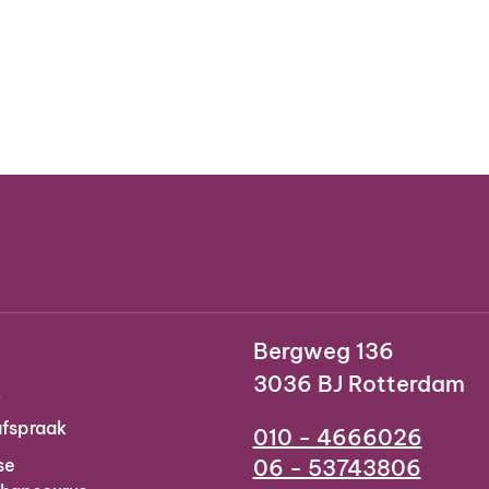
Bergweg 136
3036 BJ Rotterdam
k
fspraak
010 - 4666026
se
06 - 53743806