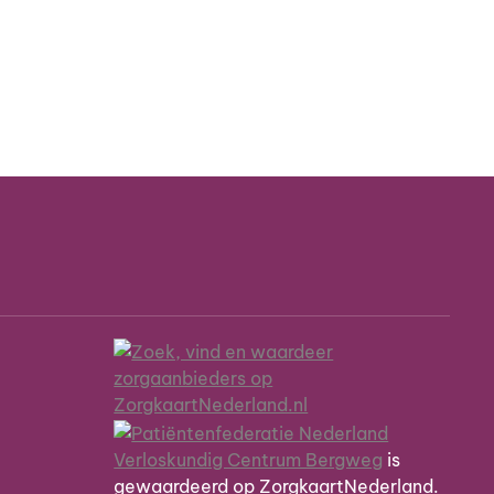
Verloskundig Centrum Bergweg
is
gewaardeerd op ZorgkaartNederland.